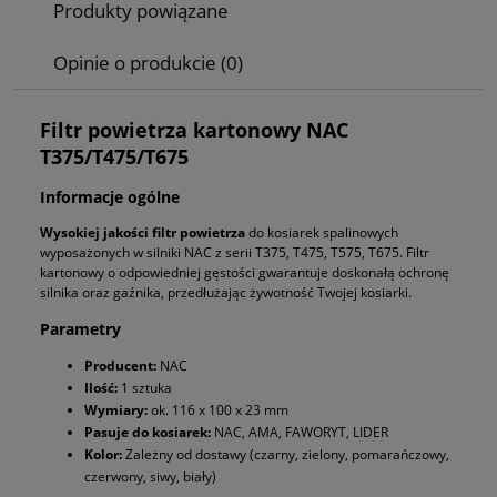
Produkty powiązane
Opinie o produkcie (0)
Filtr powietrza kartonowy NAC
T375/T475/T675
Informacje ogólne
Wysokiej jakości filtr powietrza
do kosiarek spalinowych
wyposażonych w silniki NAC z serii T375, T475, T575, T675. Filtr
kartonowy o odpowiedniej gęstości gwarantuje doskonałą ochronę
silnika oraz gaźnika, przedłużając żywotność Twojej kosiarki.
Parametry
Producent:
NAC
Ilość:
1 sztuka
Wymiary:
ok. 116 x 100 x 23 mm
Pasuje do kosiarek:
NAC, AMA, FAWORYT, LIDER
Kolor:
Zależny od dostawy (czarny, zielony, pomarańczowy,
czerwony, siwy, biały)