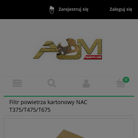
Zaloguj się
Zarejestruj się
Filtr powietrza kartonowy NAC
T375/T475/T675