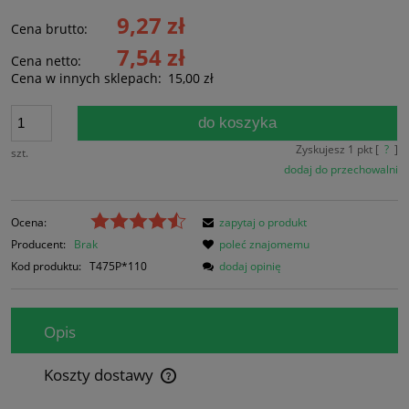
9,27 zł
Cena brutto:
7,54 zł
Cena netto:
Cena w innych sklepach:
15,00 zł
do koszyka
Zyskujesz
1
pkt [
?
]
szt.
dodaj do przechowalni
Ocena:
zapytaj o produkt
Producent:
Brak
poleć znajomemu
Kod produktu:
T475P*110
dodaj opinię
Opis
Koszty dostawy
Cena nie zawiera ewentualnych kosztów płatności