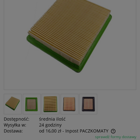
Dostępność:
średnia ilość
Wysyłka w:
24 godziny
Dostawa:
od 16,00 zł
- Inpost PACZKOMATY
sprawdź formy dostawy
Cena nie zawiera ewentualnych kosztów płatności